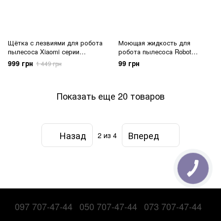
Щётка с лезвиями для робота
Моющая жидкость для
пылесоса Xiaomi серии
робота пылесоса Robot
(Dreame/Mi Robot)
ProFloor (1 л)
999 грн
99 грн
1 449 грн
Показать еще 20 товаров
Назад
Вперед
2
из 4
097 707-47-44
050 707-47-44
073 707-47-44