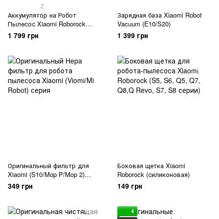
2
Аккумулятор на Робот
Зарядная база Xiaomi Robot
Пылесос Xiaomi Roborock
Vacuum (E10/S20)
(5200 mAh)
1 799 грн
1 399 грн
Оригинальный фильтр для
Боковая щетка Xiaomi
Xiaomi (S10/Mop P/Mop 2)
Roborock (силиконовая)
Viomi (SE/V2/V3 серий)
349 грн
149 грн
4