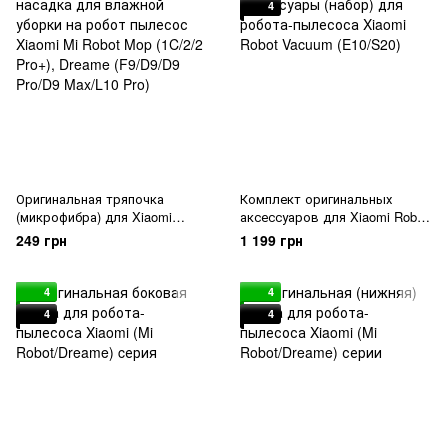
4
Оригинальная тряпочка
Комплект оригинальных
(микрофибра) для Xiaomi
аксессуаров для Xiaomi Robot
серии (Dreame/Mi Robot)
Vacuum (E10/S20)
249 грн
1 199 грн
4
4
4
4