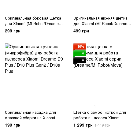
Оригинальная боковая щетка
Оригинальная нижняя щетка
для Xiaomi (Mi Robot/Dreame)
для Xiaomi (Mi Robot/Dreame)
серии
серия
299 грн
499 грн
−10%
4
4
1
Оригинальная насадка для
Щётка с самоочисткой для
влажной уборки на Xiaomi
робота пылесоса Xiaomi
Dreame D серии
серии (Dreame/Mi Robot/Mova)
199 грн
1 299 грн
1 449 грн