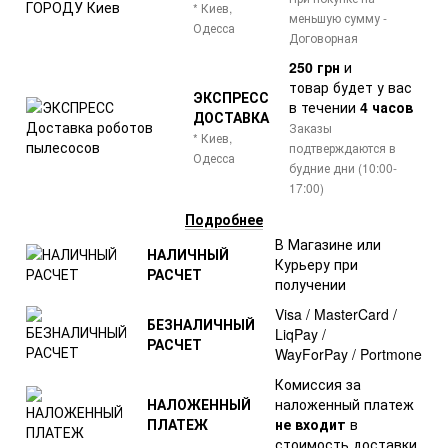
* Киев,
меньшую сумму -
Одесса
Договорная
250 грн
и
товар
будет у вас
ЭКСПРЕСС
в течении
4 часов
ДОСТАВКА
Заказы
* Киев,
подтверждаются в
Одесса
будние дни (10:00-
17:00)
Подробнее
В Магазине или
НАЛИЧНЫЙ
Курьеру при
РАСЧЕТ
получении
Visa / MasterCard /
БЕЗНАЛИЧНЫЙ
LiqPay /
РАСЧЕТ
WayForPay / Portmone
Комиссия за
НАЛОЖЕННЫЙ
наложенный платеж
ПЛАТЕЖ
не входит
в
стоимость доставки