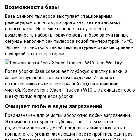
Возможности базы
База данного пылесоса выступает стационарным
резервуаром для воды, которого хватает на заправку 4
полных баков. Но самое главное, что у вас есть
возможность набрать горячую воду, и база за считанные
секунды наполнит бак пылесоса водой температурой 75 °C.
Эффект от чистки в таком температурном режиме сравним
с уборкой парогенератором.
После уборки база совершает глубокую очистку щетки, а
затем высушивает ее горячим воздухом. Из хлопот
остается лишь выливание грязной воды и заливание
чистой. Кроме этого Xiaomi Truclean W10 Ultra очищает свою
щетку прямо в процессе уборки.
Очищает любые виды загрязнений
Предназначен для очистки абсолютно любых загрязнений.
Это именно тот уровень уборки, о котором мечтают
родители маленьких детей, владельцы животных, да и в
принципе кто угодно, желающий просто пройтись один раз
по всей площади, и наслаждаться чистым полом. Объем