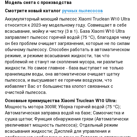
Модель снята с производства
Смотрите новый каталог
ручных пылесосов
Аккумуляторный моющий пылесос Xiaomi Truclean W10 Ultra
относится к 2023-му модельному году. Cовмещает в себе
всасывание, мойку и чистку (3 в 1). База Xiaomi W10 Ultra
заправляет пылесос горячей водой (75 °C), благодаря чему
он без проблем очищает загрязнения, которые не по силам
обычному пылесосу. Способен работать в автоматическом
режиме, и режиме всасывания жидкости, так что
проблемой не станут ни скопления мусора, ни разлитые
жидкости. Но самое главное - база выступает не только
хранилищем воды, она автоматически очищает щетку
пылесоса, и высушивает ее горячим воздухом, что
избавляет Вас от большинства хлопот связанных с
очисткой пылесоса.
Основные преимущества Xiaomi Truclean W10 Ultra:
Мощность мотора 300W; Уборка горячей водой (75 °C);
Автоматическая заправка водой на базе; Самоочистка и
сушка щетки; Функция обнаружения грязи (Автоматически
увеличивает мощность пылесоса); Отдельный режим
всасывания жидкости; Дисплей для управления и
отображения необходимых данных; Голосовые оповещения;