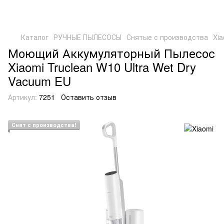
Каталог
РУЧНЫЕ ПЫЛЕСОСЫ
Снятые с производства
Xia
Моющий Аккумуляторный Пылесос
Xiaomi Truclean W10 Ultra Wet Dry
Vacuum EU
Артикул:
7251
Оставить отзыв
Снят с производства!