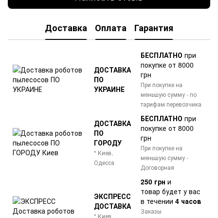
Доставка
Оплата
Гарантия
БЕСПЛАТНО
при
покупке от 8000
ДОСТАВКА
грн
ПО
При покупке на
УКРАИНЕ
меньшую сумму - по
тарифам перевозчика
БЕСПЛАТНО
при
ДОСТАВКА
покупке от 8000
ПО
грн
ГОРОДУ
При покупке на
* Киев,
меньшую сумму -
Одесса
Договорная
250 грн
и
товар
будет у вас
ЭКСПРЕСС
в течении
4 часов
ДОСТАВКА
Заказы
* Киев,