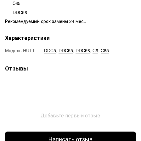
С65
DDC56
Рекомендуемый срок замены 24 мес..
Характеристики
Модель HUTT
DDC5
,
DDC55
,
DDC56
,
C6
,
C65
Отзывы
Добавьте первый отзыв
Написать отзыв