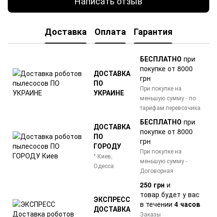
Написать отзыв
Доставка
Оплата
Гарантия
БЕСПЛАТНО
при
покупке от 8000
ДОСТАВКА
грн
ПО
При покупке на
УКРАИНЕ
меньшую сумму - по
тарифам перевозчика
БЕСПЛАТНО
при
ДОСТАВКА
покупке от 8000
ПО
грн
ГОРОДУ
При покупке на
* Киев,
меньшую сумму -
Одесса
Договорная
250 грн
и
товар
будет у вас
ЭКСПРЕСС
в течении
4 часов
ДОСТАВКА
Заказы