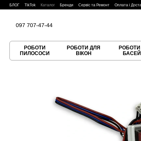
Перейти до основного контенту
БЛОГ
TikTok
Каталог
Бренди
Сервіс та Ремонт
Оплата і Дост
Угода користувача
Договір публічної оферти
097 707-47-44
РОБОТИ
РОБОТИ ДЛЯ
РОБОТИ
ПИЛОСОСИ
ВІКОН
БАСЕЙ