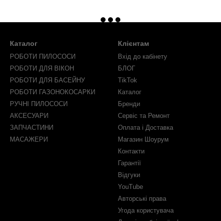
Каталог
Клієнтам
РОБОТИ ПИЛОСОСИ
Вхід до кабінету
РОБОТИ ДЛЯ ВІКОН
БЛОГ
РОБОТИ ДЛЯ БАСЕЙНУ
TikTok
РОБОТИ ГАЗОНОКОСАРКИ
Каталог
РУЧНІ ПИЛОСОСИ
Бренди
АКСЕСУАРИ
Сервіс та Ремонт
ЗАПЧАСТИНИ
Оплата і Доставка
МАСАЖЕРИ
Магазин Шоурум
Контакти
Гарантії
Відгуки
YouTube
Авторські права
Угода користувача