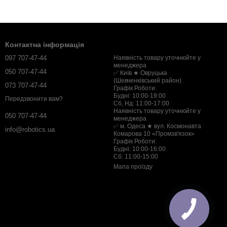
Контактна інформація
097 707-47-44
Наявність товару уточнюйте у
менеджера
050 707-47-44
✅ Київ ★ Овруцька
(Шевченківський район)
073 707-47-44
Графік Роботи:
Будні: 10:00-19:00
Передзвонити вам?
Сб, Нд: 11:00-17:00
Наявність товару уточнюйте у
050 707-47-44
менеджера
✅ м. Одеса ★ вул. Космонавта
info@robotics.ua
Комарова 10 «Промзв'язок»
Графік Роботи:
Будні: 10:00-16:00
Сб: 11:00-15:00
Мапа проїзду