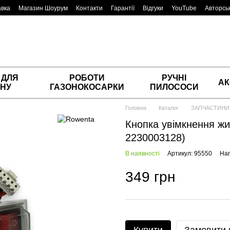
авка
Магазин Шоурум
Контакти
Гарантії
Відгуки
YouTube
Авторськ
 ДЛЯ
РОБОТИ
РУЧНІ
АК
НУ
ГАЗОНОКОСАРКИ
ПИЛОСОСИ
Головна
Каталог
ЗАПЧАСТИНИ
Кнопка увімкнення жи
2230003128)
В наявності
Артикул: 95550
Нап
349 грн